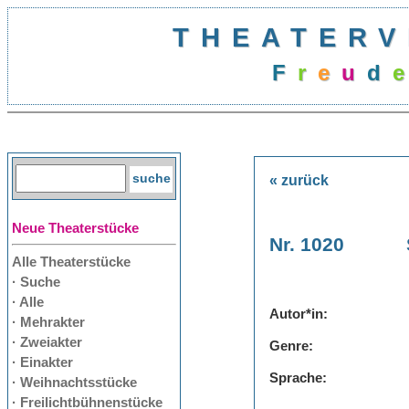
THEATERV
F
r
e
u
d
e
« zurück
Neue Theaterstücke
Nr. 1020
Alle Theaterstücke
· Suche
· Alle
Autor*in:
· Mehrakter
· Zweiakter
Genre:
· Einakter
Sprache:
· Weihnachtsstücke
· Freilichtbühnenstücke