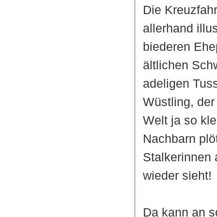
Die Kreuzfahr
allerhand ill
biederen Ehe
ältlichen Sch
adeligen Tuss
Wüstling, de
Welt ja so kle
Nachbarn plöt
Stalkerinnen 
wieder sieht!
Da kann an s