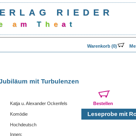
ERLAG RIEDER
e
a
m
T
h
e
a
t
Warenkorb (0)
Mer
Jubiläum mit Turbulenzen
Katja u. Alexander Ockenfels
Bestellen
Leseprobe mit Rol
Komödie
Hochdeutsch
Innen: