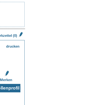
kzettel (0)
drucken
Merken
lenprofil