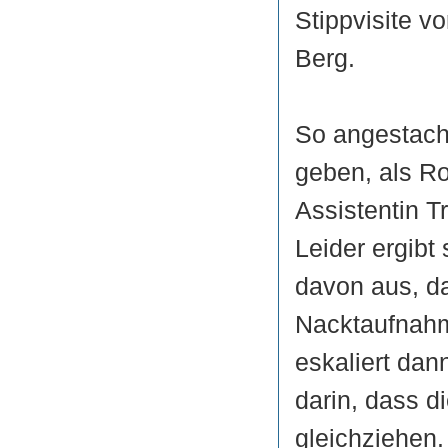
Stippvisite vo
Berg.
So angestache
geben, als R
Assistentin T
Leider ergibt
davon aus, da
Nacktaufnahm
eskaliert dan
darin, dass 
gleichziehen.