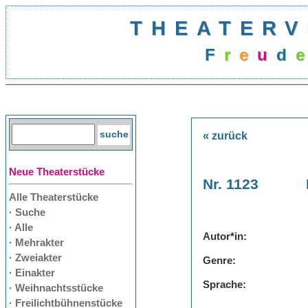
THEATERV
F
r
e
u
d
e
« zurück
Neue Theaterstücke
Nr. 1123
Alle Theaterstücke
· Suche
· Alle
Autor*in:
· Mehrakter
· Zweiakter
Genre:
· Einakter
Sprache:
· Weihnachtsstücke
· Freilichtbühnenstücke