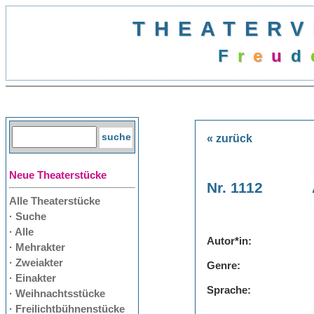
THEATERV
F
r
e
u
d
« zurück
Neue Theaterstücke
Nr. 1112
Alle Theaterstücke
· Suche
· Alle
Autor*in:
· Mehrakter
· Zweiakter
Genre:
· Einakter
Sprache:
· Weihnachtsstücke
· Freilichtbühnenstücke