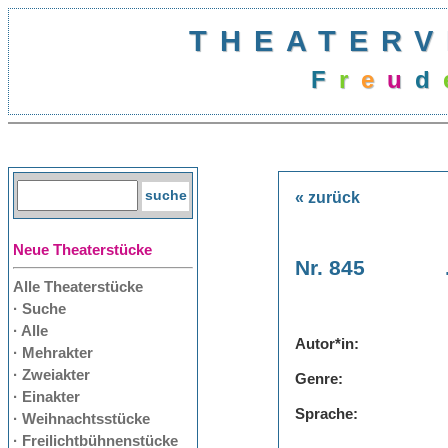
THEATERV
F
r
e
u
d
« zurück
Neue Theaterstücke
Nr. 845
Alle Theaterstücke
· Suche
· Alle
Autor*in:
· Mehrakter
· Zweiakter
Genre:
· Einakter
Sprache:
· Weihnachtsstücke
· Freilichtbühnenstücke