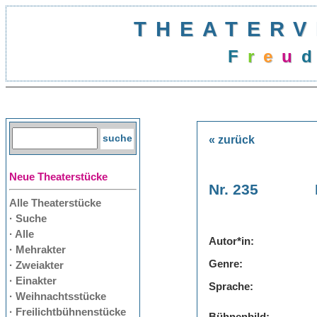
THEATERV
F
r
e
u
d
« zurück
Neue Theaterstücke
Nr. 235
Alle Theaterstücke
· Suche
· Alle
Autor*in:
· Mehrakter
Genre:
· Zweiakter
· Einakter
Sprache:
· Weihnachtsstücke
· Freilichtbühnenstücke