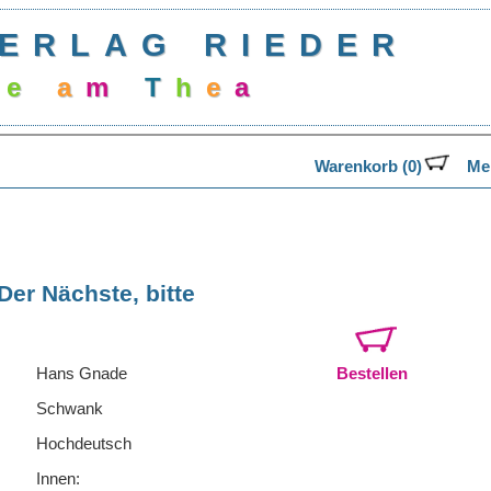
ERLAG RIEDER
e
a
m
T
h
e
a
t
Warenkorb (0)
Mer
Der Nächste, bitte
Hans Gnade
Bestellen
Schwank
Hochdeutsch
Innen: