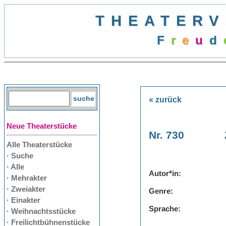
THEATERV
F
r
e
u
d
« zurück
Neue Theaterstücke
Nr. 730
Alle Theaterstücke
· Suche
· Alle
Autor*in:
· Mehrakter
· Zweiakter
Genre:
· Einakter
Sprache:
· Weihnachtsstücke
· Freilichtbühnenstücke