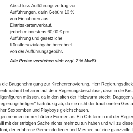
Abschluss Aufführungsvertrag vor
Aufführungen, darin Gebühr 10 %
von Einnahmen aus
Eintrittskartenverkauf,
jedoch mindestens 60,00 € pro
Aufführung und gesetzliche
Künstlersozialabgabe berechnet
von der Aufführungsgebühr.
Alle Preise verstehen sich zzgl. 7 % MwSt.
m die Baugenehmigung zur Kirchenrenovierung. Herr Regierungsdirek
nkmalamt beharren auf dem Regierungsbeschluss, dass in die Kir
ligenfiguren müssen, da in den alten der Holzwurm steckt. Dagegen w
ierungsheiligen" hartnäckig ab, da sie nicht der traditionellen Gesta
eher Sexbomben und Playboys gleichschauen.
en nehmen immer härtere Formen an. Ein Ortstermin mit der Regier
will mit der strittigen Sache nichts mehr zu tun haben und will zu die
oni, der erfahrene Gemeindediener und Mesner, auf eine glanzvolle I