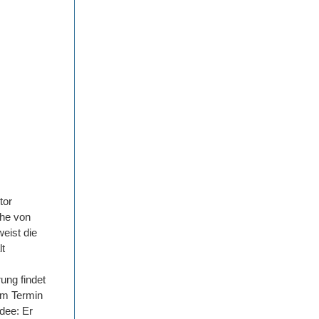
tor
che von
eist die
lt
ung findet
sem Termin
dee: Er