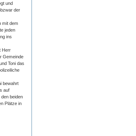
egt und
obzwar der
h mit dem
te jeden
ung ins
t Herr
der Gemeinde
 und Toni das
olizeiliche
ni bewahrt
s auf
n den beiden
n Plätze in