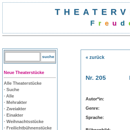
THEATERV
F
r
e
u
d
« zurück
Neue Theaterstücke
Nr. 205
Alle Theaterstücke
· Suche
· Alle
Autor*in:
· Mehrakter
Genre:
· Zweiakter
· Einakter
Sprache:
· Weihnachtsstücke
· Freilichtbühnenstücke