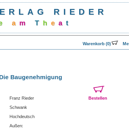
ERLAG RIEDER
e
a
m
T
h
e
a
t
e
Warenkorb (0)
Mer
Die Baugenehmigung
Franz Rieder
Bestellen
Schwank
Hochdeutsch
Außen: