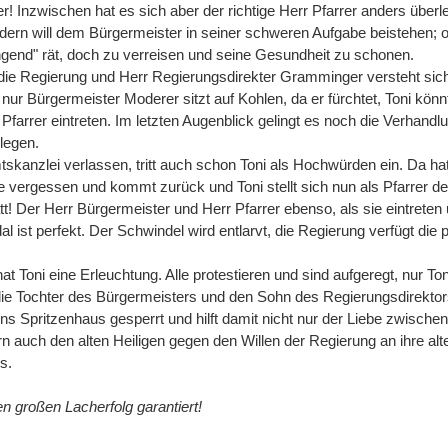
r! Inzwischen hat es sich aber der richtige Herr Pfarrer anders überl
ondern will dem Bürgermeister in seiner schweren Aufgabe beistehen; 
ngend" rät, doch zu verreisen und seine Gesundheit zu schonen.
ie Regierung und Herr Regierungsdirekter Gramminger versteht sic
, nur Bürgermeister Moderer sitzt auf Kohlen, da er fürchtet, Toni könn
 Pfarrer eintreten. Im letzten Augenblick gelingt es noch die Verhandl
legen.
skanzlei verlassen, tritt auch schon Toni als Hochwürden ein. Da ha
e vergessen und kommt zurück und Toni stellt sich nun als Pfarrer 
tt! Der Herr Bürgermeister und Herr Pfarrer ebenso, als sie eintreten
 ist perfekt. Der Schwindel wird entlarvt, die Regierung verfügt die p
 Toni eine Erleuchtung. Alle protestieren und sind aufgeregt, nur To
t die Tochter des Bürgermeisters und den Sohn des Regierungsdirektor
ns Spritzenhaus gesperrt und hilft damit nicht nur der Liebe zwische
n auch den alten Heiligen gegen den Willen der Regierung an ihre alte
s.
en großen Lacherfolg garantiert!