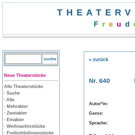
THEATERV
F
r
e
u
d
« zurück
Neue Theaterstücke
Nr. 640
Alle Theaterstücke
· Suche
· Alle
Autor*in:
· Mehrakter
· Zweiakter
Genre:
· Einakter
Sprache:
· Weihnachtsstücke
· Freilichtbühnenstücke