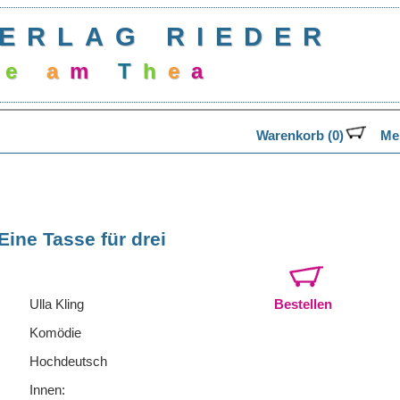
ERLAG RIEDER
e
a
m
T
h
e
a
t
Warenkorb (0)
Mer
Eine Tasse für drei
Ulla Kling
Bestellen
Komödie
Hochdeutsch
Innen: