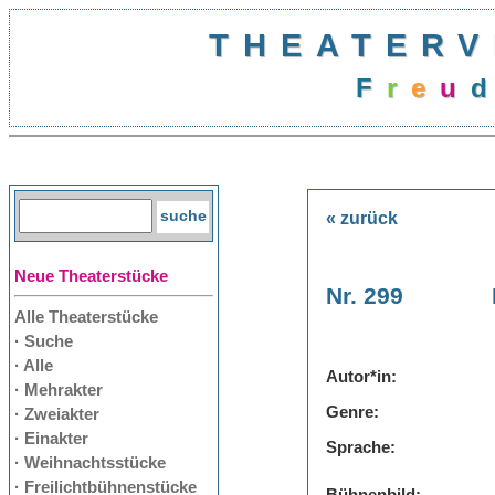
THEATERV
F
r
e
u
d
« zurück
Neue Theaterstücke
Nr. 299
Alle Theaterstücke
· Suche
· Alle
Autor*in:
· Mehrakter
Genre:
· Zweiakter
· Einakter
Sprache:
· Weihnachtsstücke
· Freilichtbühnenstücke