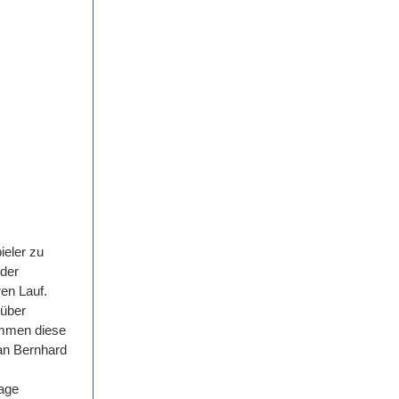
ieler zu
 der
en Lauf.
nüber
ommen diese
an Bernhard
Lage