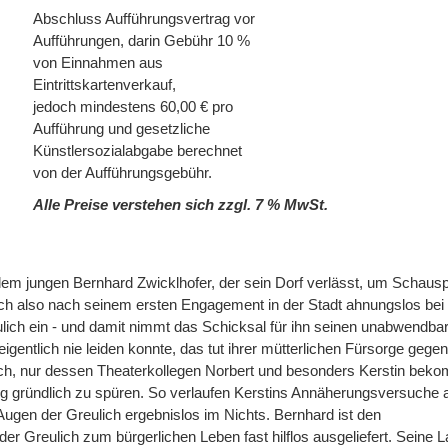
Abschluss Aufführungsvertrag vor
Aufführungen, darin Gebühr 10 %
von Einnahmen aus
Eintrittskartenverkauf,
jedoch mindestens 60,00 € pro
Aufführung und gesetzliche
Künstlersozialabgabe berechnet
von der Aufführungsgebühr.
Alle Preise verstehen sich zzgl. 7 % MwSt.
dem jungen Bernhard Zwicklhofer, der sein Dorf verlässt, um Schausp
ich also nach seinem ersten Engagement in der Stadt ahnungslos bei
lich ein - und damit nimmt das Schicksal für ihn seinen unabwendbar
igentlich nie leiden konnte, das tut ihrer mütterlichen Fürsorge gege
ch, nur dessen Theaterkollegen Norbert und besonders Kerstin bek
ng gründlich zu spüren. So verlaufen Kerstins Annäherungsversuche 
gen der Greulich ergebnislos im Nichts. Bernhard ist den
r Greulich zum bürgerlichen Leben fast hilflos ausgeliefert. Seine 