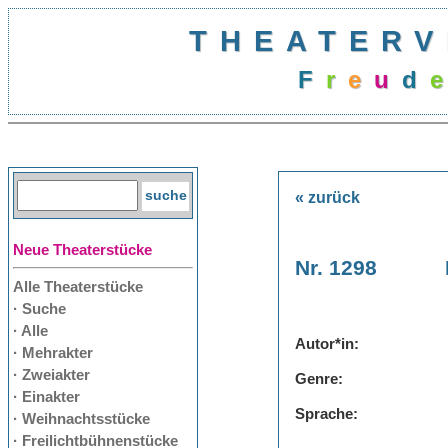
THEATERV
F
r
e
u
d
« zurück
Neue Theaterstücke
Nr. 1298
Alle Theaterstücke
· Suche
· Alle
Autor*in:
· Mehrakter
· Zweiakter
Genre:
· Einakter
Sprache:
· Weihnachtsstücke
· Freilichtbühnenstücke