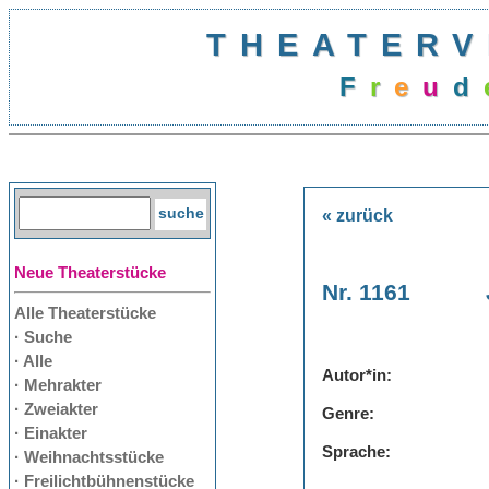
THEATERV
F
r
e
u
d
e
« zurück
Neue Theaterstücke
Nr. 1161
Alle Theaterstücke
· Suche
· Alle
Autor*in:
· Mehrakter
· Zweiakter
Genre:
· Einakter
Sprache:
· Weihnachtsstücke
· Freilichtbühnenstücke