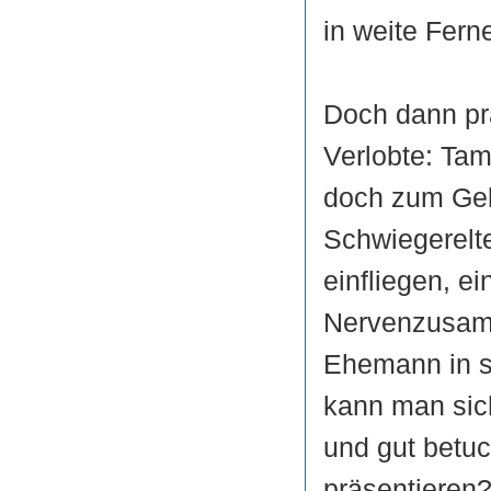
in weite Fern
Doch dann prä
Verlobte: Tam
doch zum Geb
Schwiegerelte
einfliegen, e
Nervenzusam
Ehemann in s
kann man sic
und gut betu
präsentieren