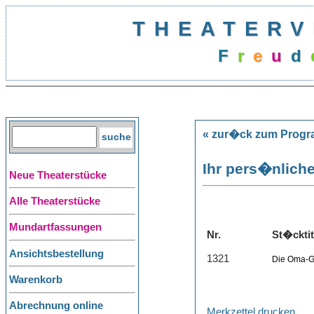
THEATERV
F
r
e
u
d
« zur�ck zum Prog
Ihr pers�nliche
Neue Theaterstücke
Alle Theaterstücke
Mundartfassungen
Nr.
St�cktit
Ansichtsbestellung
1321
Die Oma-
Warenkorb
Abrechnung online
Merkzettel drucken