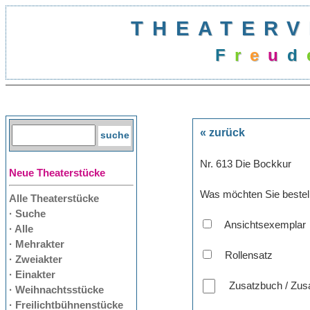
THEATERV
F
r
e
u
d
« zurück
Nr. 613 Die Bockkur
Neue Theaterstücke
Was möchten Sie bestel
Alle Theaterstücke
· Suche
Ansichtsexemplar
· Alle
· Mehrakter
Rollensatz
· Zweiakter
· Einakter
Zusatzbuch / Zusa
· Weihnachtsstücke
· Freilichtbühnenstücke