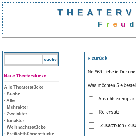
THEATERV
F
r
e
u
d
« zurück
Nr. 969 Liebe in Dur und
Neue Theaterstücke
Was möchten Sie bestel
Alle Theaterstücke
· Suche
Ansichtsexemplar
· Alle
· Mehrakter
Rollensatz
· Zweiakter
· Einakter
Zusatzbuch / Zusa
· Weihnachtsstücke
· Freilichtbühnenstücke