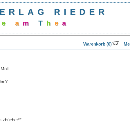
ERLAG RIEDER
e
a
m
T
h
e
a
t
Warenkorb (0)
Mer
 Moll
len?
tzbücher**