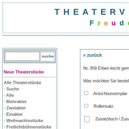
THEATERV
F
r
e
u
d
« zurück
Nr. 958 Erben leicht ge
Neue Theaterstücke
Was möchten Sie bestel
Alle Theaterstücke
· Suche
Ansichtsexemplar
· Alle
· Mehrakter
Rollensatz
· Zweiakter
· Einakter
Zusatzbuch / Zusa
· Weihnachtsstücke
· Freilichtbühnenstücke