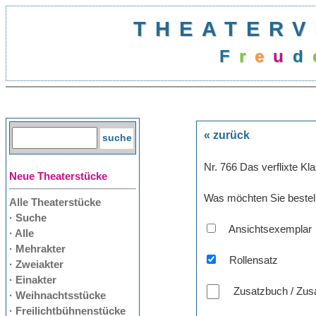
THEATERV
F
r
e
u
d
« zurück
Nr. 766 Das verflixte Kl
Neue Theaterstücke
Was möchten Sie bestel
Alle Theaterstücke
· Suche
Ansichtsexemplar
· Alle
· Mehrakter
Rollensatz
· Zweiakter
· Einakter
Zusatzbuch / Zusa
· Weihnachtsstücke
· Freilichtbühnenstücke