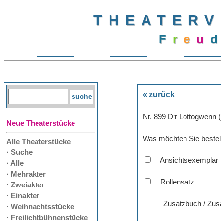
THEATERV
F
r
e
u
« zurück
Nr. 899 D‘r Lottogwenn
Neue Theaterstücke
Was möchten Sie bestel
Alle Theaterstücke
· Suche
Ansichtsexemplar
· Alle
· Mehrakter
Rollensatz
· Zweiakter
· Einakter
Zusatzbuch / Zusa
· Weihnachtsstücke
· Freilichtbühnenstücke