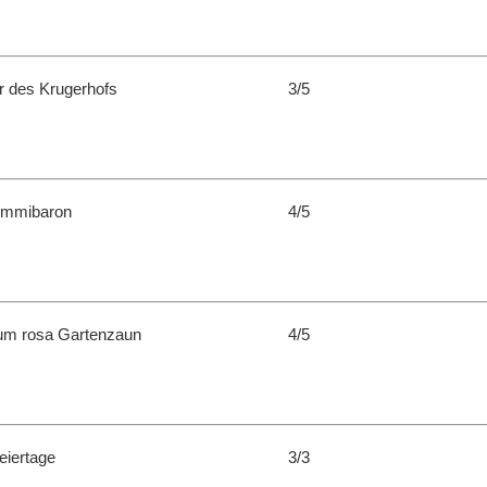
r des Krugerhofs
3/5
ummibaron
4/5
um rosa Gartenzaun
4/5
Feiertage
3/3