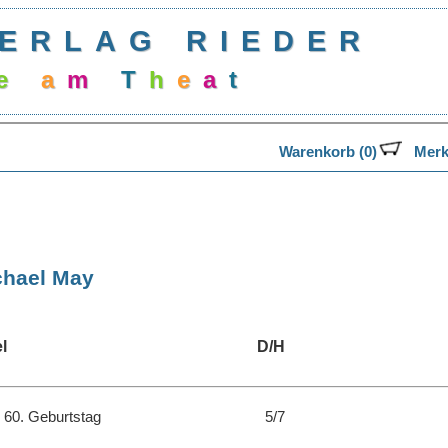
ERLAG RIEDER
e
a
m
T
h
e
a
t
Warenkorb (0)
Merk
chael May
l
D/H
 60. Geburtstag
5/7