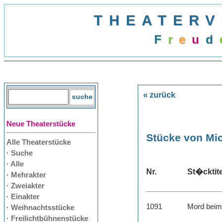
THEATERV
F
r
e
u
d
« zurück
Neue Theaterstücke
Stücke von Mi
Alle Theaterstücke
· Suche
· Alle
Nr.
St�cktite
· Mehrakter
· Zweiakter
· Einakter
1091
Mord beim
· Weihnachtsstücke
· Freilichtbühnenstücke