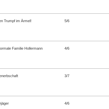
en Trumpf im Ärmel!
5/6
ormale Familie Hollermann
4/6
nenerbschaft
3/7
rjäger
4/6