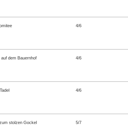
omitee
4/6
 auf dem Bauernhof
4/6
Tadel
4/6
zum stolzen Gockel
5/7