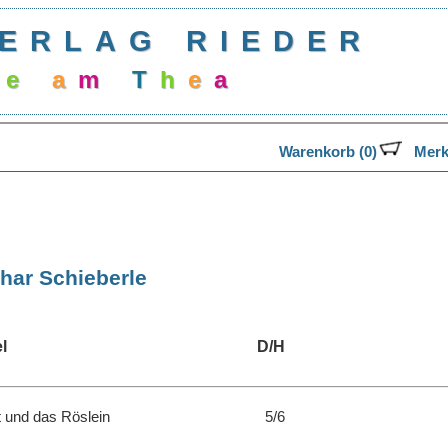
ERLAG RIEDER
e
a
m
T
h
e
a
t
e
Warenkorb (0)
Merk
har Schieberle
l
D/H
 und das Röslein
5/6