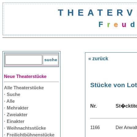
THEATERV
F
r
e
u
d
« zurück
Neue Theaterstücke
Stücke von Lot
Alle Theaterstücke
· Suche
· Alle
Nr.
St�cktite
· Mehrakter
· Zweiakter
· Einakter
1166
Der Anwalt
· Weihnachtsstücke
· Freilichtbühnenstücke