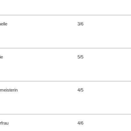
elle
3/6
ie
5/5
meisterin
4/5
rfrau
4/6