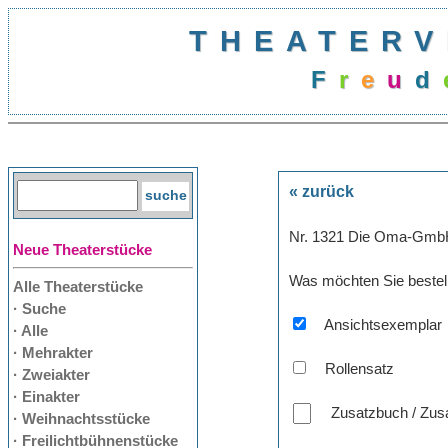
THEATERV
F
r
e
u
d
« zurück
Nr. 1321 Die Oma-Gm
Neue Theaterstücke
Was möchten Sie bestel
Alle Theaterstücke
· Suche
Ansichtsexemplar
· Alle
· Mehrakter
Rollensatz
· Zweiakter
· Einakter
Zusatzbuch / Zusa
· Weihnachtsstücke
· Freilichtbühnenstücke