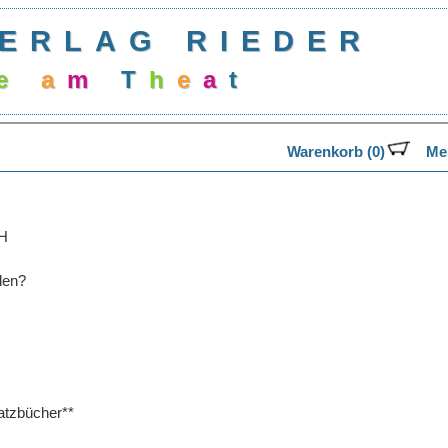
ERLAG RIEDER
e
a
m
T
h
e
a
t
Warenkorb (0)
Mer
bH
len?
tzbücher**